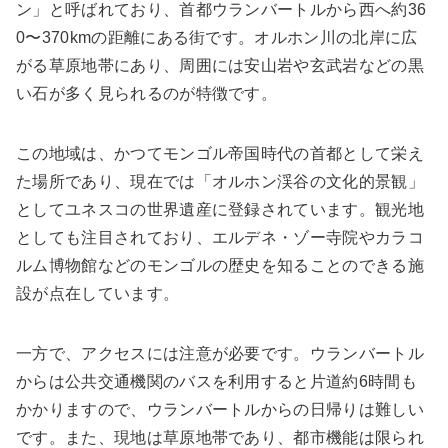
ン」と呼ばれており、首都ウランバートルから西へ約36
0〜370kmの距離にある街です。オルホン川の北岸に広
がる草原地帯にあり、周囲には安山岩や玄武岩などの黒
い石が多く見られるのが特徴です。
この地域は、かつてモンゴル帝国時代の首都として栄え
た場所であり、現在では「オルホン渓谷の文化的景観」
としてユネスコの世界遺産に登録されています。観光地
としても注目されており、エルデネ・ゾー寺院やカラコ
ルム博物館などのモンゴルの歴史を知ることのできる施
設が点在しています。
一方で、アクセスには注意が必要です。ウランバートル
からは公共交通機関のバスを利用すると片道約6時間も
かかりますので、ウランバートルからの日帰りは難しい
です。また、現地は草原地帯であり、都市機能は限られ