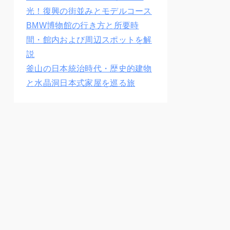
光！復興の街並みとモデルコース
BMW博物館の行き方と所要時
間・館内および周辺スポットを解
説
釜山の日本統治時代・歴史的建物
と水晶洞日本式家屋を巡る旅