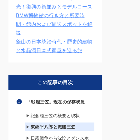
光！復興の街並みとモデルコース
BMW博物館の行き方と所要時
間・館内および周辺スポットを解
説
釜山の日本統治時代・歴史的建物
と水晶洞日本式家屋を巡る旅
この記事の目次
「戦艦三笠」現在の保存状況
記念艦三笠の概要と現状
東郷平八郎と戦艦三笠
日露戦争から沈没とダンスホ