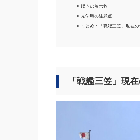
艦内の展示物
見学時の注意点
まとめ：「戦艦三笠」現在の
「戦艦三笠」現在