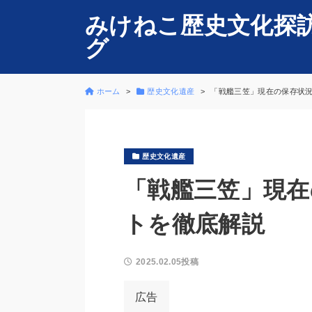
みけねこ歴史文化探
グ
ホーム
歴史文化遺産
「戦艦三笠」現在の保存状
歴史文化遺産
「戦艦三笠」現在
トを徹底解説
2025.02.05投稿
広告