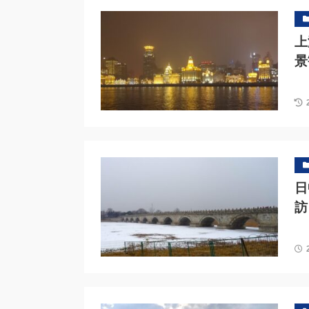
上
景
日
訪