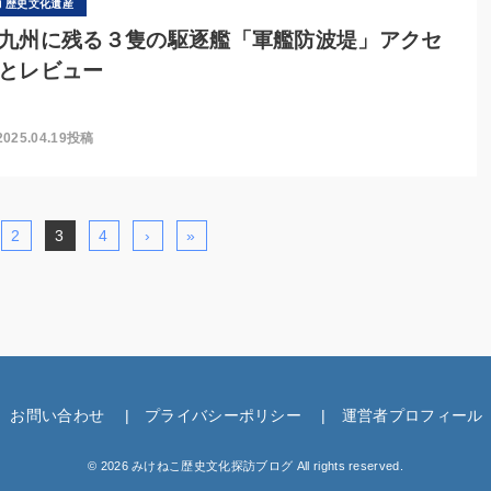
歴史文化遺産
九州に残る３隻の駆逐艦「軍艦防波堤」アクセ
とレビュー
2025.04.19投稿
2
3
4
›
»
お問い合わせ
プライバシーポリシー
運営者プロフィール
© 2026 みけねこ歴史文化探訪ブログ All rights reserved.