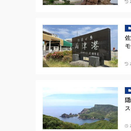
佐
モ
隠
ス