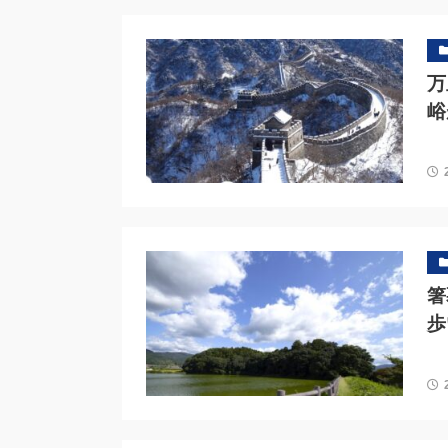
万
峪
箸
歩