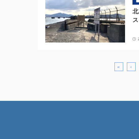
北
ス
«
‹