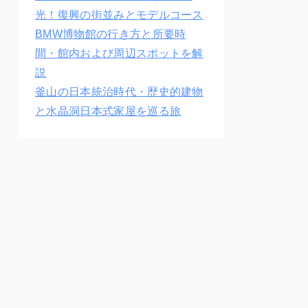
光！復興の街並みとモデルコース
BMW博物館の行き方と所要時
間・館内および周辺スポットを解
説
釜山の日本統治時代・歴史的建物
と水晶洞日本式家屋を巡る旅