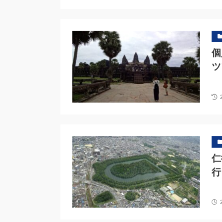
個
ツ
仁
行